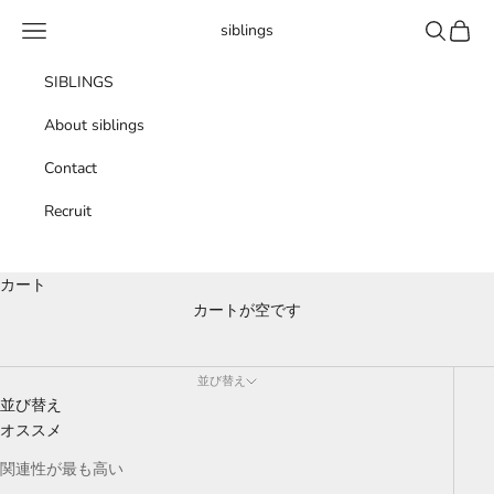
コンテンツへスキップ
メニュー
検索
カート
siblings
SIBLINGS
About siblings
Contact
Recruit
カート
カートが空です
ottimo
並び替え
並び替え
オススメ
関連性が最も高い